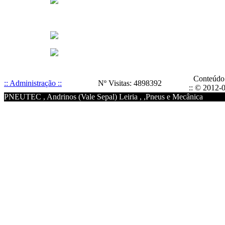
Conteúdo
:: Administração ::
Nº Visitas: 4898392
:: © 2012-0
PNEUTEC , Andrinos (Vale Sepal) Leiria , ,Pneus e Mecânica