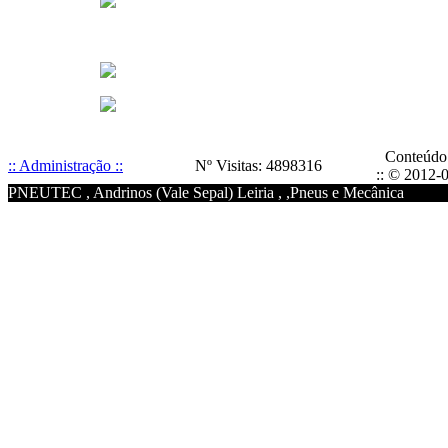
Conteúdo
:: Administração ::
Nº Visitas: 4898316
:: © 2012-0
PNEUTEC , Andrinos (Vale Sepal) Leiria , ,Pneus e Mecânica