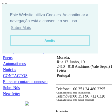
" />
Este Website utiliza Cookies. Ao continuar a
navegação está a consentir o seu uso.
Saber Mais
Aceito
Empresa
PNEUTEC
Condições Gerais / Serviços
Morada:
Pneus
Rua 13 Junho, 19
Automatismos
2410 - 018 Andrinos (Vale Sepal) L
Notícias
Leiria
Portugal
CONTACTOS
Entre em contacto connosco
Sobre Nós
Telefone:
00 351 24 480 2395
(Chamada para a rede fixa nacional)
Newsletter
Telemóvel:
00 351 96 712 6320
(Chamada para a rede móvel nacional)
Horário: